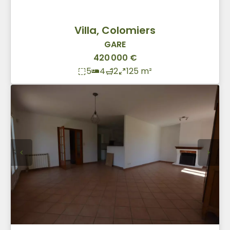
Villa, Colomiers
GARE
420 000 €
5
4
2
125 m²