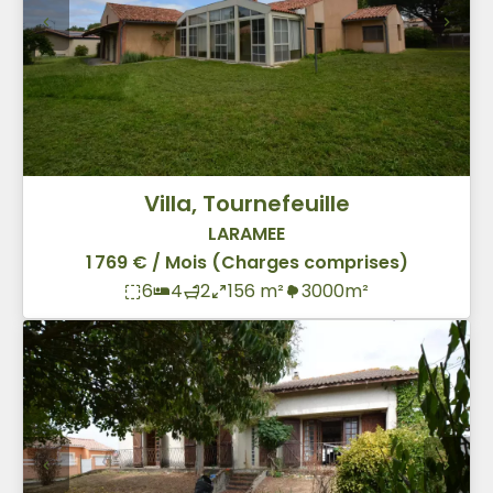
Villa, Tournefeuille
LARAMEE
1 769 € / Mois (Charges comprises)
6
4
2
156 m²
3000m²