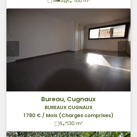
5
3
1
100 m²
Bureau, Cugnaux
BUREAUX CUGNAUX
1 780 € / Mois (Charges comprises)
6
130 m²