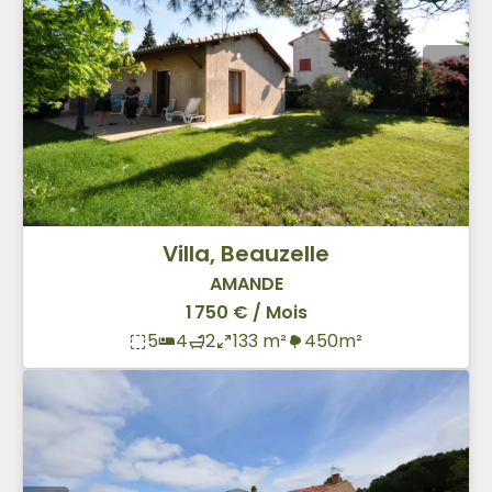
Villa, Beauzelle
AMANDE
1 750 € / Mois
5
4
2
133 m²
450m²