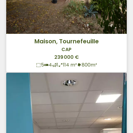
Maison, Tournefeuille
CAP
239 000 €
5
4
1
114 m²
800m²