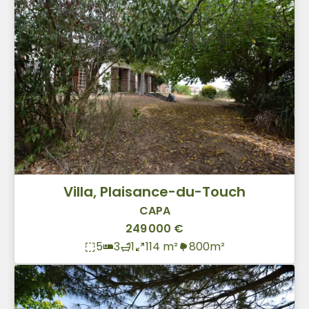
Villa, Plaisance-du-Touch
CAPA
249 000 €
5
3
1
114 m²
800m²