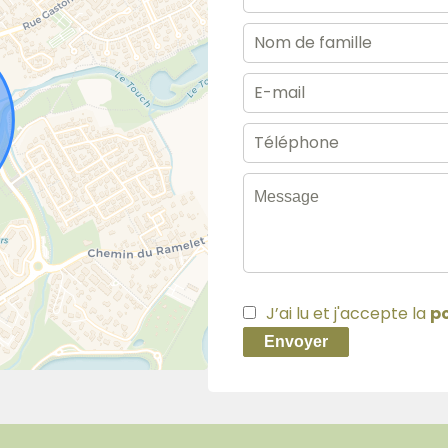
J’ai lu et j'accepte la
po
Envoyer