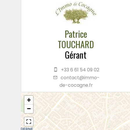
Patrice
TOUCHARD
Gérant
+33 6 61 54 09 02
contact@immo-
de-cocagne.fr
+
−