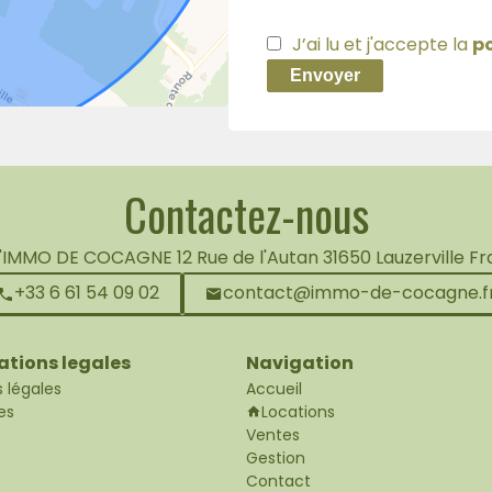
J’ai lu et j'accepte la
po
Envoyer
Contactez-nous
L'IMMO DE COCAGNE
12 Rue de l'Autan
31650
Lauzerville F
+33 6 61 54 09 02
contact@immo-de-cocagne.f
ations legales
Navigation
 légales
Accueil
es
Locations
Ventes
Gestion
Contact