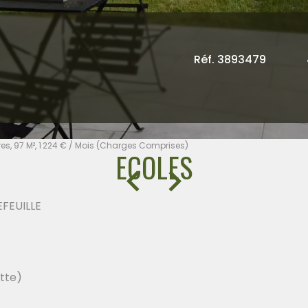
Réf. 3893479
es, 97 M², 1 224 € / Mois (Charges Comprises)
ECOLES
EFEUILLE
tte)