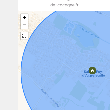
de-cocagne.fr
+
−