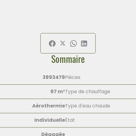
Sommaire
3893479
Pièces
97 m²
Type de chauffage
Aérothermie
Type d'eau chaude
Individuelle
État
Dégagée