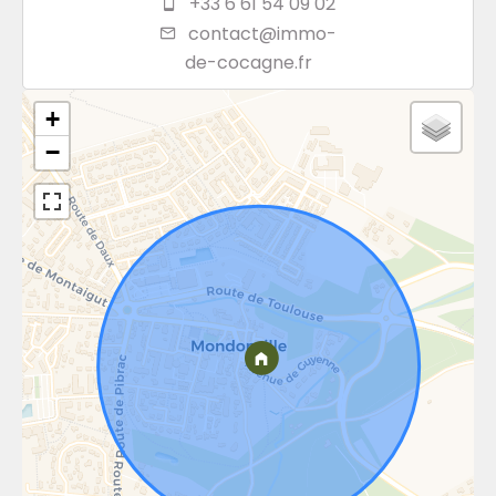
+33 6 61 54 09 02
contact@immo-
de-cocagne.fr
+
−