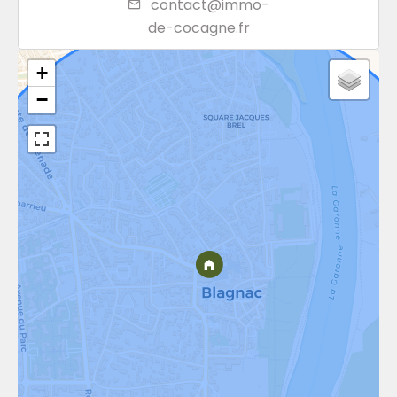
contact@immo-
de-cocagne.fr
+
−