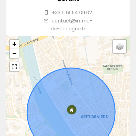
+33 6 61 54 09 02
contact@immo-
de-cocagne.fr
+
−