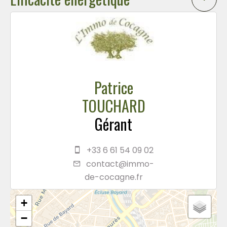
Patrice
TOUCHARD
Gérant
+33 6 61 54 09 02
contact@immo-
de-cocagne.fr
+
−