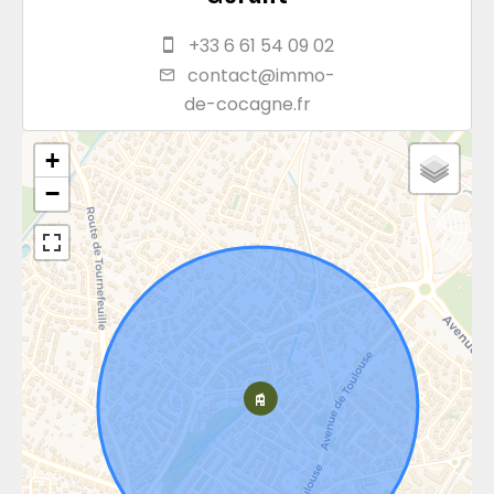
+33 6 61 54 09 02
contact@immo-
de-cocagne.fr
+
−