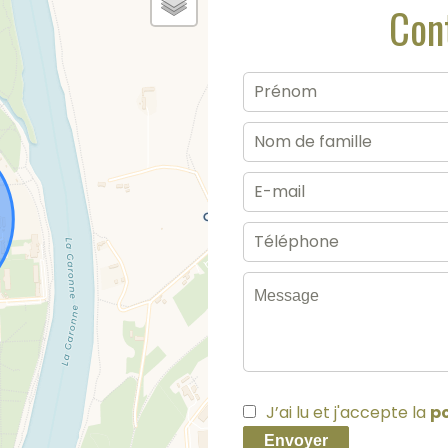
Con
J’ai lu et j'accepte la
po
Envoyer