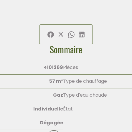
Sommaire
4101269
Pièces
57 m²
Type de chauffage
Gaz
Type d'eau chaude
Individuelle
État
Dégagée