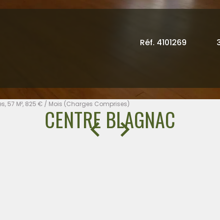
Réf. 4101269
s, 57 M², 825 € / Mois (Charges Comprises)
CENTRE BLAGNAC