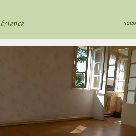
érience
ACCU