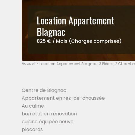
Location Appartement
Blagnac
825 € / Mois (Charges comprises)
Accueil
Location Appartement Blagnac, 3 Pièces, 2 Chambre
Centre de Blagnac
Appartement en rez-de-chaussée
Au calme
bon état en rénovation
cuisine équipée neuve
placards