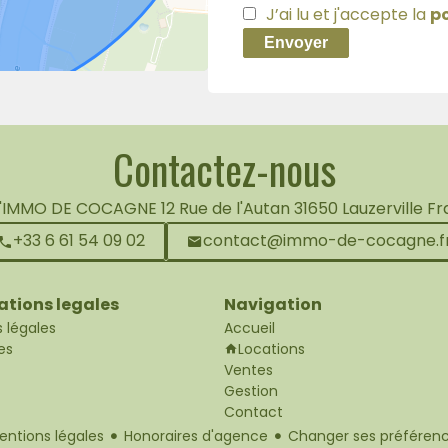
J’ai lu et j'accepte la
po
Envoyer
Contactez-nous
L'IMMO DE COCAGNE
12 Rue de l'Autan
31650
Lauzerville F
+33 6 61 54 09 02
contact@immo-de-cocagne.f
ations legales
Navigation
 légales
Accueil
es
Locations
Ventes
Gestion
Contact
entions légales
Honoraires d'agence
Changer ses préférenc