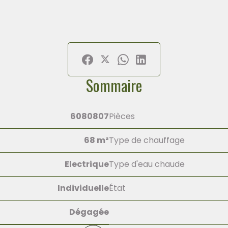
Sommaire
6080807
Pièces
68 m²
Type de chauffage
Electrique
Type d'eau chaude
Individuelle
État
Dégagée