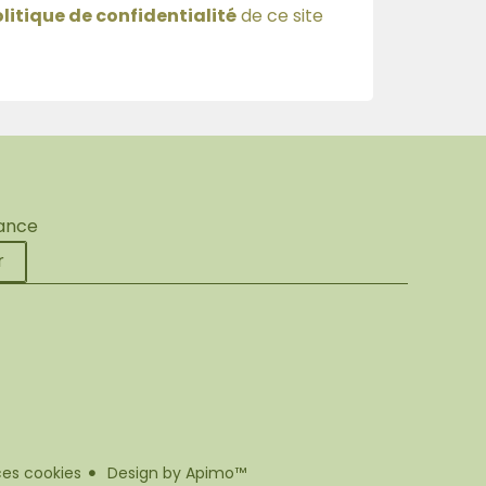
litique de confidentialité
de ce site
rance
r
es cookies
Design by
Apimo™