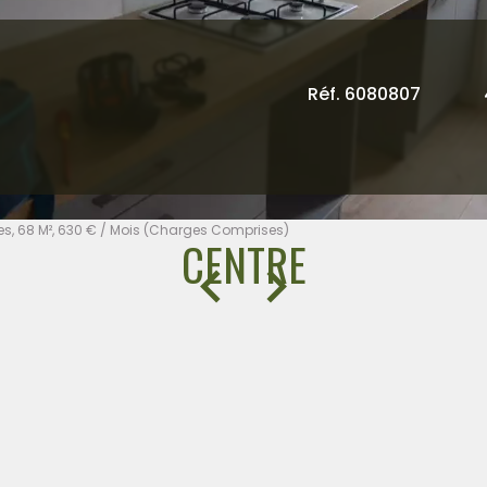
Réf. 6080807
s, 68 M², 630 € / Mois (Charges Comprises)
CENTRE