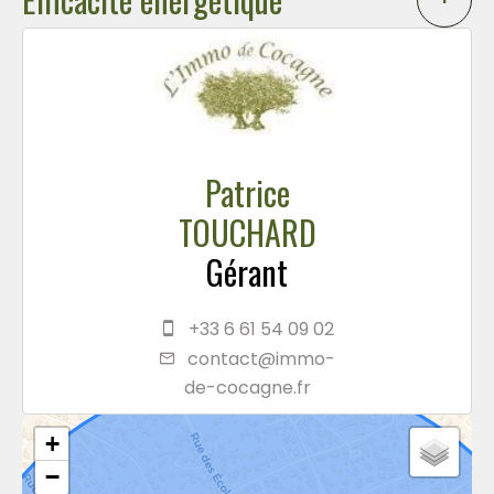
Patrice
TOUCHARD
Gérant
+33 6 61 54 09 02
contact@immo-
de-cocagne.fr
+
−