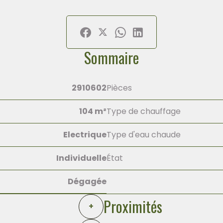
Sommaire
2910602
Pièces
104 m²
Type de chauffage
Electrique
Type d'eau chaude
Individuelle
État
Dégagée
Proximités
+