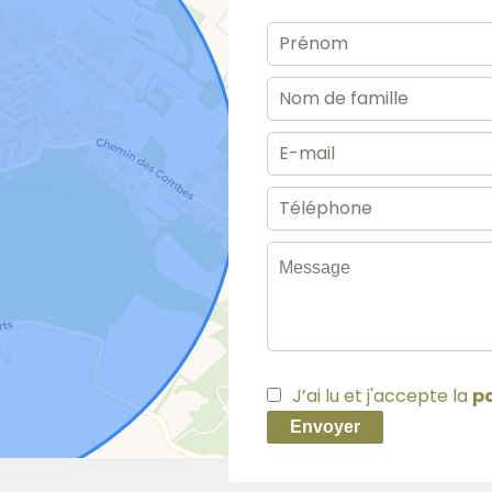
J’ai lu et j'accepte la
po
Envoyer