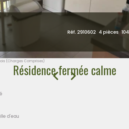
Réf. 2910602
4 pièces
104
/ Mois (Charges Comprises)
Résidence fermée calme
é
lle d'eau