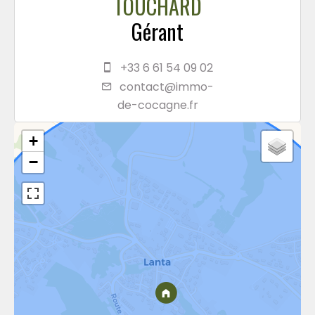
TOUCHARD
Gérant
+33 6 61 54 09 02
contact@immo-
de-cocagne.fr
+
−