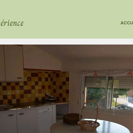
érience
ACCU