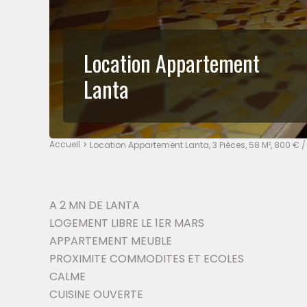
Location Appartement
Lanta
Accueil
Location Appartement Lanta, 3 Pièces, 58 M², 800 €
A 2 MN DE LANTA
LOGEMENT LIBRE LE 1ER MARS
APPARTEMENT MEUBLE
PROXIMITE COMMODITES ET ECOLES
CALME
CUISINE OUVERTE