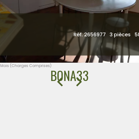
Réf. 2656977
3 pièces
5
 / Mois (Charges Comprises)
BONA33