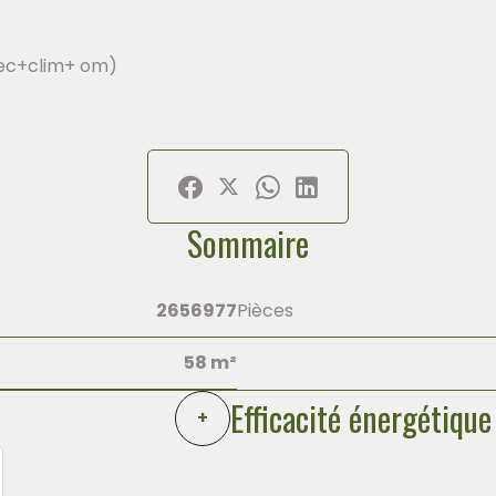
lec+clim+ om)
Sommaire
2656977
Pièces
58 m²
Efficacité énergétique
+